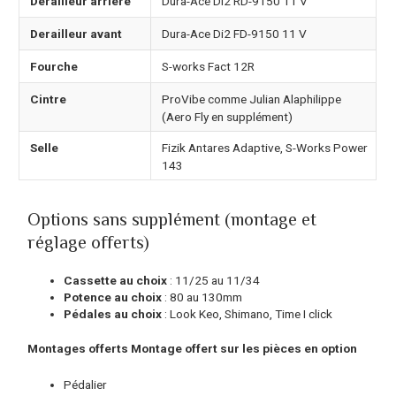
Derailleur arriere
Dura-Ace Di2 RD-9150 11 V
Derailleur avant
Dura-Ace Di2 FD-9150 11 V
Fourche
S-works Fact 12R
Cintre
ProVibe comme Julian Alaphilippe
(Aero Fly en supplément)
Selle
Fizik Antares Adaptive, S-Works Power
143
Options sans supplément (montage et
réglage offerts)
Cassette au choix
: 11/25 au 11/34
Potence au choix
: 80 au 130mm
Pédales au choix
: Look Keo, Shimano, Time I click
Montages offerts Montage offert sur les pièces en option
Pédalier