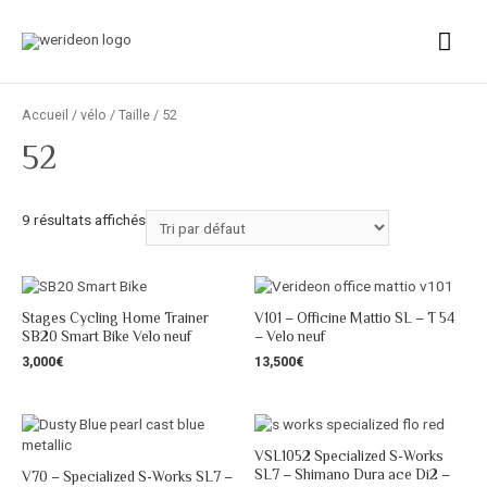
Accueil
/
vélo
/
Taille
/ 52
52
9 résultats affichés
Stages Cycling Home Trainer
V101 – Officine Mattio SL – T 54
SB20 Smart Bike Velo neuf
– Velo neuf
3,000
€
13,500
€
VSL1052 Specialized S-Works
SL7 – Shimano Dura ace Di2 –
V70 – Specialized S-Works SL7 –