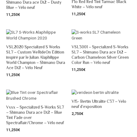
Flo Red Red Tint Tarmac Black
Shimano Dura ace Di2 – Dusty
White – Vélo neuf
Blue – Vélo neuf
11,250
€
11,250
€
VSL2020 Specialized S Works
VSL3001 – Specialized S-Works
SL7 – Custom WeRideOn Edition
SL7 – Shimano Dura ace Di2 –
inspiré par le Julian Alaphilippe
Carbon Chameleon Silver Green
World Champion – Shimano Dura
Color Run – Vélo neuf
Ace Di2 – Vélo Neuf
11,250
€
11,250
€
V15- Bertin Ultralite C37 – Velo
neuf d’exposition
Vxxx – Specialized S-Works SL7
– Shimano Dura ace Di2 – Blue
2,750
€
Tint Fade over
Spectraflair/Chrome – Vélo neuf
11,250
€