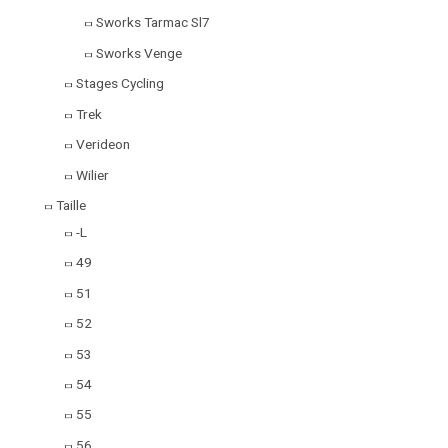
Sworks Tarmac Sl7
Sworks Venge
Stages Cycling
Trek
Verideon
Wilier
Taille
-L
49
51
52
53
54
55
56