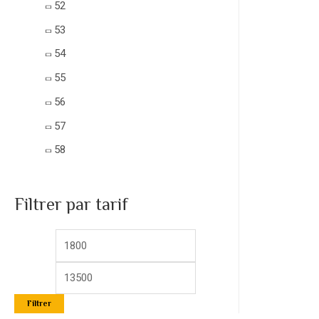
52
53
54
55
56
57
58
Filtrer par tarif
Filtrer