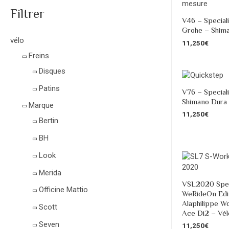
Filtrer
V46 – Special
Grohe – Shima
vélo
11,250
€
Freins
Disques
Patins
V76 – Special
Shimano Dura 
Marque
11,250
€
Bertin
BH
Look
Merida
VSL2020 Spec
Officine Mattio
WeRideOn Editi
Alaphilippe W
Scott
Ace Di2 – Vél
Seven
11,250
€