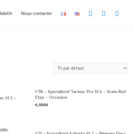
RideOn
Nous contacter
V38 – Specialized Tarmac Pro SL6 – Sram Red
Etap – Occasion
ac SL5 –
4,000
€
V71 – Specialized S-Works SL7 – Shimano Dura