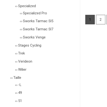
Specialized
Specialized Pro
1
2
Sworks Tarmac Sl5
Sworks Tarmac Sl7
Sworks Venge
Stages Cycling
Trek
Verideon
Wilier
Taille
-L
49
51