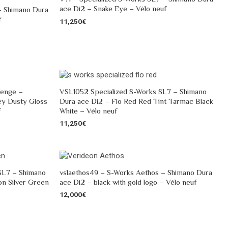
ace Di2 – Snake Eye – Vélo neuf
– Shimano Dura
f
11,250
€
Venge –
VSL1052 Specialized S-Works SL7 – Shimano
ey Dusty Gloss
Dura ace Di2 – Flo Red Red Tint Tarmac Black
f
White – Vélo neuf
11,250
€
SL7 – Shimano
vslaethos49 – S-Works Aethos – Shimano Dura
n Silver Green
ace Di2 – black with gold logo – Vélo neuf
12,000
€