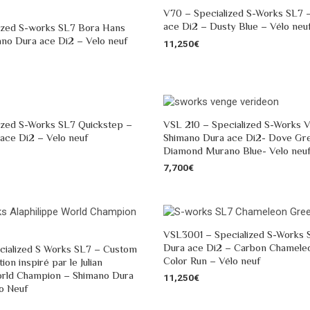
V70 – Specialized S-Works SL7 
ace Di2 – Dusty Blue – Vélo neu
ized S-works SL7 Bora Hans
no Dura ace Di2 – Velo neuf
11,250
€
ized S-Works SL7 Quickstep –
VSL 210 – Specialized S-Works 
ace Di2 – Velo neuf
Shimano Dura ace Di2- Dove Gr
Diamond Murano Blue- Velo neu
7,700
€
VSL3001 – Specialized S-Works 
Dura ace Di2 – Carbon Chameleo
ialized S Works SL7 – Custom
Color Run – Vélo neuf
on inspiré par le Julian
orld Champion – Shimano Dura
11,250
€
o Neuf